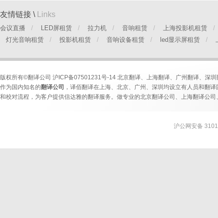
友情链接 \
Links
会议直播
/
LED屏租赁
/
拉力机
/
音响租赁
/
上海投影机租赁
/
灯光音响租赁
/
投影机租赁
/
音响设备租赁
/
led显示屏租赁
/
版权
所有©翻译公司
沪ICP备07501231号-14
北京翻译
、
上海翻译
、
广州翻译
、
深圳
作为国内知名的
翻译公司
，译佰翻译在上海、北京、广州、深圳均设立有人员和翻译
和校对流程，为客户提供信达雅的翻译服务。做专业的
北京翻译公司
、
上海翻译公司
沪公网安备 31010