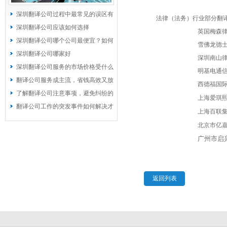
深圳翻译公司过程中最常见的误区有
法律（法务）行业部分翻译
哪些？
深圳翻译公司应该如何选择
英国梅森
深圳翻译公司哪个公司最便宜？如何
雪佛龙德
选择价格优惠的公司
深圳翻译公司哪家好
深圳南山
深圳翻译公司服务的市场价格受什么
明基电通
因素影响
翻译公司服务成主流，省钱高效又放
西德福国际
心
了解翻译公司注意事项，避免纠纷的
上海爱琪
发生
翻译公司工作的突发事件如何解决才
上海百联
能安然无恙
北京市亿
广州市启
返回列表