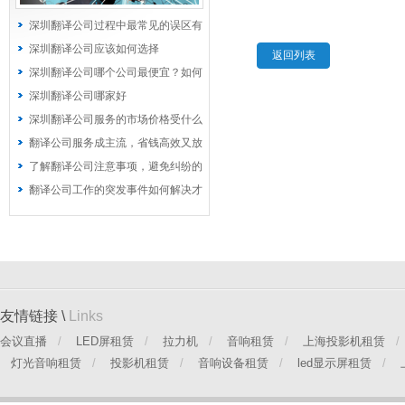
深圳翻译公司过程中最常见的误区有
哪些？
深圳翻译公司应该如何选择
返回列表
深圳翻译公司哪个公司最便宜？如何
选择价格优惠的公司
深圳翻译公司哪家好
深圳翻译公司服务的市场价格受什么
因素影响
翻译公司服务成主流，省钱高效又放
心
了解翻译公司注意事项，避免纠纷的
发生
翻译公司工作的突发事件如何解决才
能安然无恙
友情链接 \
Links
会议直播
/
LED屏租赁
/
拉力机
/
音响租赁
/
上海投影机租赁
/
灯光音响租赁
/
投影机租赁
/
音响设备租赁
/
led显示屏租赁
/